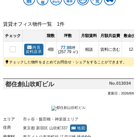
賃貸オフィス物件一覧
1件
チェック
階数
坪数
月額賃料
月額共益費
敷金(保
77.98
内見
坪
4階
相談
賃料に含む
12
資料請求
(257.79 ㎡)
チェックした物件をまとめてお問合せ・シェアをすることができます。
都住創山吹町ビル
No.013034
更新日：2026/8/6
エリア
市ヶ谷・飯田橋・神楽坂エリア
住所
東京都
新宿区
山吹町337
地図
最寄駅
東京メトロ有楽町線
江戸川橋
徒歩6分