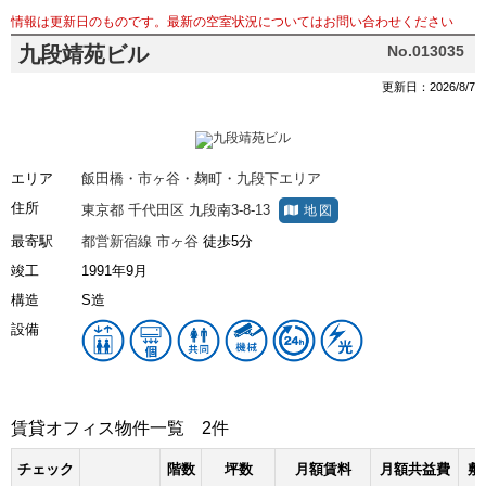
情報は更新日のものです。最新の空室状況についてはお問い合わせください
九段靖苑ビル
No.013035
更新日：2026/8/7
エリア
飯田橋・市ヶ谷・麹町・九段下エリア
住所
東京都
千代田区
九段南3-8-13
地図
最寄駅
都営新宿線
市ヶ谷
徒歩5分
竣工
1991年9月
構造
S造
設備
賃貸オフィス物件一覧
2件
チェック
階数
坪数
月額賃料
月額共益費
敷