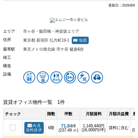
更新日：2026/8/6
エリア
市ヶ谷・飯田橋・神楽坂エリア
住所
東京都
新宿区
払方町19-1
地図
最寄駅
東京メトロ南北線
市ケ谷
徒歩6分
竣工
構造
設備
賃貸オフィス物件一覧
1件
チェック
階数
坪数
月額賃料
月額共益費
敷
71.84
内見
1,149,440円
坪
6階
賃料に含む
(16,000円/坪)
(9
資料請求
(237.49 ㎡)