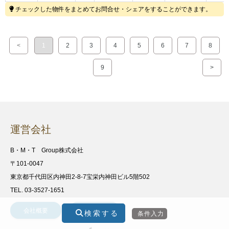
チェックした物件をまとめてお問合せ・シェアをすることができます。
<
1
2
3
4
5
6
7
8
9
>
運営会社
B・M・T Group株式会社
〒101-0047
東京都千代田区内神田2-8-7宝栄内神田ビル5階502
TEL. 03-3527-1651
会社概要
お問合わせ
検索する
条件入力