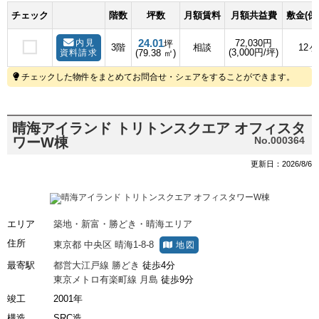
チェック
階数
坪数
月額賃料
月額共益費
敷金(保
24.01
内見
72,030円
坪
3階
相談
12
(3,000円/坪)
資料請求
(79.38 ㎡)
チェックした物件をまとめてお問合せ・シェアをすることができます。
晴海アイランド トリトンスクエア オフィスタ
ワーW棟
No.000364
更新日：2026/8/6
エリア
築地・新富・勝どき・晴海エリア
住所
東京都
中央区
晴海1-8-8
地図
最寄駅
都営大江戸線
勝どき
徒歩4分
東京メトロ有楽町線
月島
徒歩9分
竣工
2001年
構造
SRC造