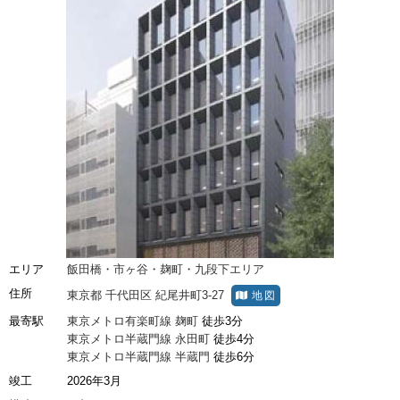
エリア
飯田橋・市ヶ谷・麹町・九段下エリア
住所
東京都
千代田区
紀尾井町3-27
地図
最寄駅
東京メトロ有楽町線
麹町
徒歩3分
東京メトロ半蔵門線
永田町
徒歩4分
東京メトロ半蔵門線
半蔵門
徒歩6分
竣工
2026年3月