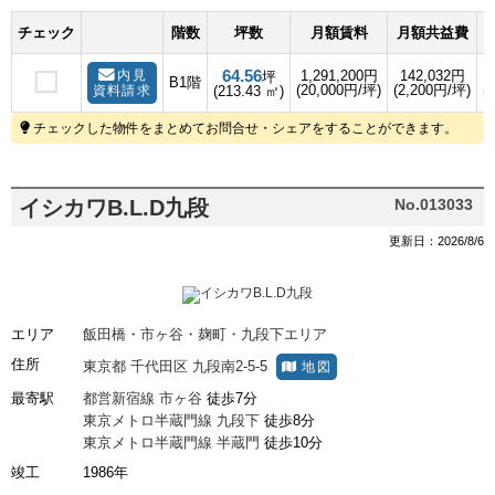
チェック
階数
坪数
月額賃料
月額共益費
64.56
内見
1,291,200円
142,032円
坪
B1階
(20,000円/坪)
(2,200円/坪)
(
資料請求
(213.43 ㎡)
チェックした物件をまとめてお問合せ・シェアをすることができます。
イシカワB.L.D九段
No.013033
更新日：2026/8/6
エリア
飯田橋・市ヶ谷・麹町・九段下エリア
住所
東京都
千代田区
九段南2-5-5
地図
最寄駅
都営新宿線
市ヶ谷
徒歩7分
東京メトロ半蔵門線
九段下
徒歩8分
東京メトロ半蔵門線
半蔵門
徒歩10分
竣工
1986年