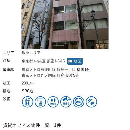
エリア
銀座エリア
住所
東京都
中央区
銀座1-5-15
地図
最寄駅
東京メトロ有楽町線
銀座一丁目
徒歩1分
東京メトロ丸ノ内線
銀座
徒歩5分
竣工
2001年
構造
SRC造
設備
賃貸オフィス物件一覧
1件