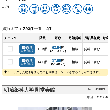
設備
賃貸オフィス物件一覧
2件
チェック
階数
坪数
月額賃料
月額共益費
敷金
63.64
内見
坪
12-B階
相談
賃料に含む
1
資料請求
(210.39 ㎡)
17.69
内見
坪
14-E階
相談
賃料に含む
資料請求
(58.48 ㎡)
チェックした物件をまとめてお問合せ・シェアをすることができます。
明治薬科大学 剛堂会館
No.011683
更新日：2026/8/6