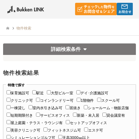
物件検索
詳細検索条件
物件検索結果
特徴で探す
保育施設可
駅近
大型ビル一室
デイ･介護施設可
クリニック可
コインランドリー可
1階物件
スクール可
一棟貸し
室内水引き込み可
居抜き
ショールーム・物販店舗
短期期限付き
サービスオフィス
新築・未入居
貸会議室有
屋上庭園・テラス・ラウンジ有
セットアップオフィス
美容クリニック可
フィットネスジム可
エステ可
シミュレーションゴルフ可
天高3000㎜以上