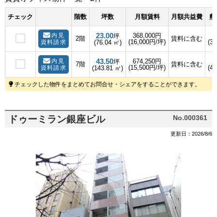
チェック
階数
坪数
月額賃料
月額共益費
敷
23.00
内見
368,000円
坪
2階
賃料に含む
(16,000円/坪)
(3
資料請求
(76.04 ㎡)
43.50
内見
674,250円
坪
7階
賃料に含む
(15,500円/坪)
(4
資料請求
(143.81 ㎡)
チェックした物件をまとめてお問合せ・シェアをすることができます。
ドゥーミラン銀座ビル
No.000361
更新日：2026/8/6