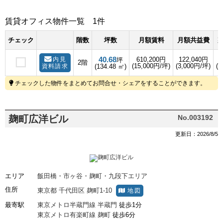
賃貸オフィス物件一覧
1件
チェック
階数
坪数
月額賃料
月額共益費
敷
40.68
内見
610,200円
122,040円
坪
2階
(15,000円/坪)
(3,000円/坪)
(4
資料請求
(134.48 ㎡)
チェックした物件をまとめてお問合せ・シェアをすることができます。
麹町広洋ビル
No.003192
更新日：2026/8/5
エリア
飯田橋・市ヶ谷・麹町・九段下エリア
住所
東京都
千代田区
麹町1-10
地図
最寄駅
東京メトロ半蔵門線
半蔵門
徒歩1分
東京メトロ有楽町線
麹町
徒歩6分