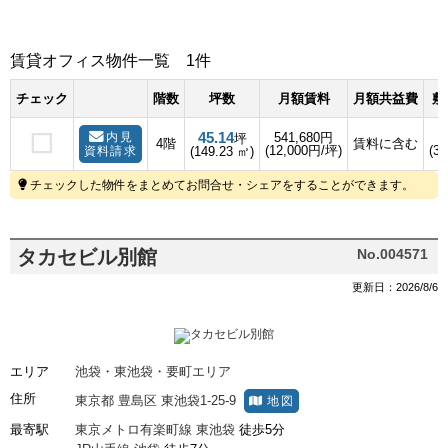
賃貸オフィス物件一覧
1件
チェック
階数
坪数
月額賃料
月額共益費
敷
45.14
内見
541,680円
坪
4階
賃料に含む
(12,000円/坪)
(3
資料請求
(149.23 ㎡)
チェックした物件をまとめてお問合せ・シェアをすることができます。
タカセビル別館
No.004571
更新日：2026/8/6
エリア
池袋・東池袋・要町エリア
住所
東京都
豊島区
東池袋1-25-9
地図
最寄駅
東京メトロ有楽町線
東池袋
徒歩5分