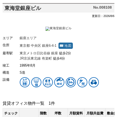
東海堂銀座ビル
No.008108
更新日：2026/8/6
エリア
銀座エリア
住所
東京都
中央区
銀座6-4-1
地図
最寄駅
東京メトロ日比谷線
銀座
徒歩2分
JR京浜東北線
有楽町
徒歩4分
竣工
1995年8月
構造
S造
設備
賃貸オフィス物件一覧
1件
チェック
階数
坪数
月額賃料
月額共益費
敷金(