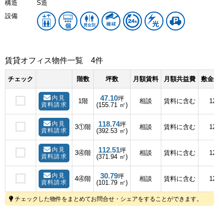
構造
S造
設備
賃貸オフィス物件一覧
4件
チェック
階数
坪数
月額賃料
月額共益費
敷金(
47.10
内見
坪
1階
相談
賃料に含む
12
資料請求
(155.71 ㎡)
118.74
内見
坪
3①階
相談
賃料に含む
12
資料請求
(392.53 ㎡)
112.51
内見
坪
3④階
相談
賃料に含む
12
資料請求
(371.94 ㎡)
30.79
内見
坪
4④階
相談
賃料に含む
12
資料請求
(101.79 ㎡)
チェックした物件をまとめてお問合せ・シェアをすることができます。