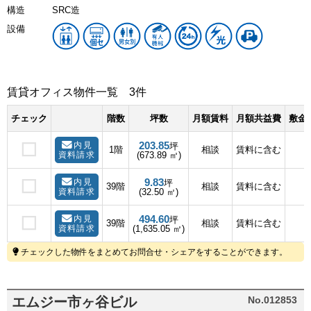
構造
SRC造
設備
賃貸オフィス物件一覧
3件
チェック
階数
坪数
月額賃料
月額共益費
敷金(
203.85
内見
坪
1階
相談
賃料に含む
資料請求
(673.89 ㎡)
9.83
内見
坪
39階
相談
賃料に含む
資料請求
(32.50 ㎡)
494.60
内見
坪
39階
相談
賃料に含む
資料請求
(1,635.05 ㎡)
チェックした物件をまとめてお問合せ・シェアをすることができます。
エムジー市ヶ谷ビル
No.012853