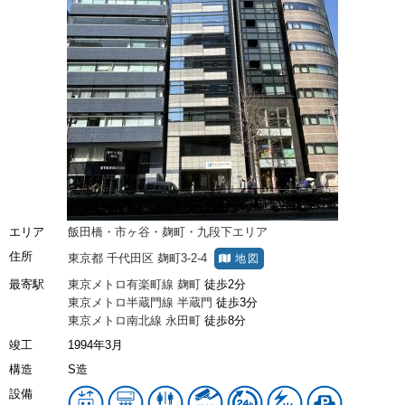
エリア
飯田橋・市ヶ谷・麹町・九段下エリア
住所
東京都
千代田区
麹町3-2-4
地図
最寄駅
東京メトロ有楽町線
麹町
徒歩2分
東京メトロ半蔵門線
半蔵門
徒歩3分
東京メトロ南北線
永田町
徒歩8分
竣工
1994年3月
構造
S造
設備