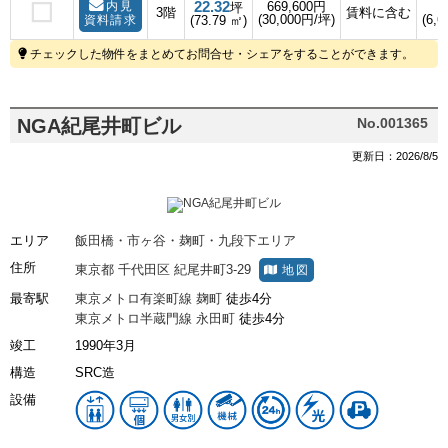
22.32
内見
669,600円
坪
3階
賃料に含む
(30,000円/坪)
(6,6
資料請求
(73.79 ㎡)
チェックした物件をまとめてお問合せ・シェアをすることができます。
NGA紀尾井町ビル
No.001365
更新日：2026/8/5
エリア
飯田橋・市ヶ谷・麹町・九段下エリア
住所
東京都
千代田区
紀尾井町3-29
地図
最寄駅
東京メトロ有楽町線
麹町
徒歩4分
東京メトロ半蔵門線
永田町
徒歩4分
竣工
1990年3月
構造
SRC造
設備