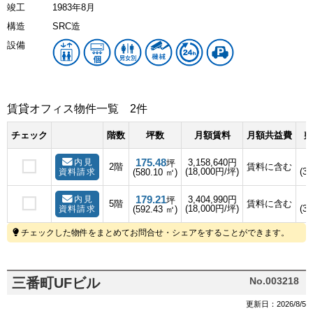
竣工
1983年8月
構造
SRC造
設備
賃貸オフィス物件一覧
2件
チェック
階数
坪数
月額賃料
月額共益費
敷
175.48
内見
3,158,640円
坪
2階
賃料に含む
(18,000円/坪)
(3
資料請求
(580.10 ㎡)
179.21
内見
3,404,990円
坪
5階
賃料に含む
(18,000円/坪)
(3
資料請求
(592.43 ㎡)
チェックした物件をまとめてお問合せ・シェアをすることができます。
三番町UFビル
No.003218
更新日：2026/8/5