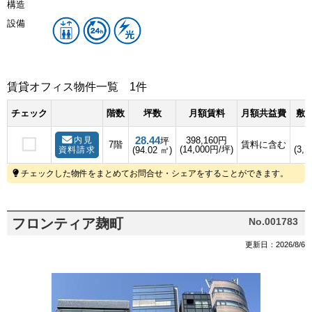
構造
設備
賃貸オフィス物件一覧
1件
チェック
階数
坪数
月額賃料
月額共益費
敷金
28.44
内見
398,160円
坪
7階
賃料に含む
(14,000円/坪)
(3,1
資料請求
(94.02 ㎡)
チェックした物件をまとめてお問合せ・シェアをすることができます。
フロンティア麹町
No.001783
更新日：2026/8/6