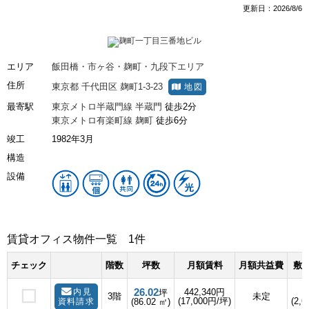
更新日：2026/8/6
エリア
飯田橋・市ヶ谷・麹町・九段下エリア
住所
東京都
千代田区
麹町1-3-23
地図
最寄駅
東京メトロ半蔵門線
半蔵門
徒歩2分
東京メトロ有楽町線
麹町
徒歩6分
竣工
1982年3月
構造
設備
賃貸オフィス物件一覧
1件
チェック
階数
坪数
月額賃料
月額共益費
敷金
26.02
内見
442,340円
坪
3階
未定
(17,000円/坪)
(2,6
資料請求
(86.02 ㎡)