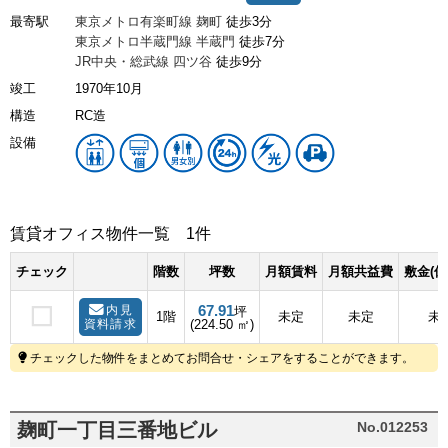
最寄駅
東京メトロ有楽町線
麹町
徒歩3分
東京メトロ半蔵門線
半蔵門
徒歩7分
JR中央・総武線
四ツ谷
徒歩9分
竣工
1970年10月
構造
RC造
設備
賃貸オフィス物件一覧
1件
チェック
階数
坪数
月額賃料
月額共益費
敷金(保
67.91
内見
坪
1階
未定
未定
未
資料請求
(224.50 ㎡)
チェックした物件をまとめてお問合せ・シェアをすることができます。
麹町一丁目三番地ビル
No.012253