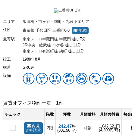
エリア
飯田橋・市ヶ谷・麹町・九段下エリア
住所
東京都
千代田区
三番町6-3
地図
最寄駅
東京メトロ半蔵門線
半蔵門
徒歩7分
JR中央・総武線
市ケ谷
徒歩11分
東京メトロ有楽町線
麹町
徒歩11分
竣工
1989年8月
構造
SRC造
設備
賃貸オフィス物件一覧
1件
チェック
階数
坪数
月額賃料
月額共益費
敷金(
242.47
内見
1,042,621円
坪
2階
相談
相
(4,300円/坪)
資料請求
(801.56 ㎡)