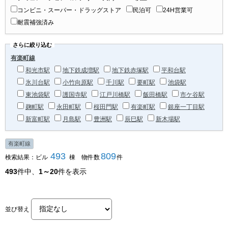
コンビニ・スーパー・ドラッグストア
民泊可
24H営業可
耐震補強済み
さらに絞り込む
有楽町線
和光市駅
地下鉄成増駅
地下鉄赤塚駅
平和台駅
氷川台駅
小竹向原駅
千川駅
要町駅
池袋駅
東池袋駅
護国寺駅
江戸川橋駅
飯田橋駅
市ケ谷駅
麹町駅
永田町駅
桜田門駅
有楽町駅
銀座一丁目駅
新富町駅
月島駅
豊洲駅
辰巳駅
新木場駅
有楽町線
493
809
検索結果：ビル
棟 物件数
件
493
件中、
1～20
件を表示
並び替え