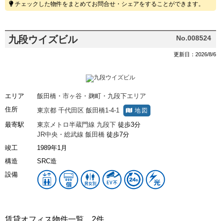
チェックした物件をまとめてお問合せ・シェアをすることができます。
九段ウイズビル
No.008524
更新日：2026/8/6
エリア
飯田橋・市ヶ谷・麹町・九段下エリア
住所
東京都
千代田区
飯田橋1-4-1
地図
最寄駅
東京メトロ半蔵門線
九段下
徒歩3分
JR中央・総武線
飯田橋
徒歩7分
竣工
1989年1月
構造
SRC造
設備
賃貸オフィス物件一覧
2件