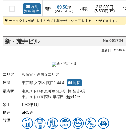
89.58
内見
313,530円
坪
6階
相談
12
(3,500円/坪)
資料請求
(296.14 ㎡)
チェックした物件をまとめてお問合せ・シェアをすることができます。
新・荒井ビル
No.001724
更新日：2026/8/6
エリア
茗荷谷・護国寺エリア
住所
東京都
文京区
関口1-44-4
地図
最寄駅
東京メトロ有楽町線
江戸川橋
徒歩4分
東京メトロ東西線
早稲田
徒歩12分
竣工
1989年1月
構造
SRC造
設備