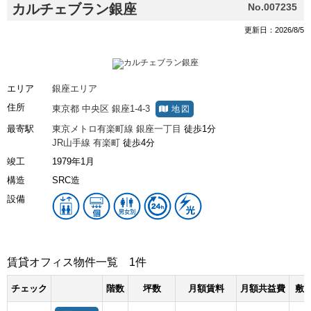
カルチェブラン銀座
No.007235
更新日：2026/8/5
エリア
銀座エリア
住所
東京都
中央区
銀座1-4-3
地図
最寄駅
東京メトロ有楽町線
銀座一丁目
徒歩1分
JR山手線
有楽町
徒歩4分
竣工
1979年1月
構造
SRC造
設備
賃貸オフィス物件一覧
1件
チェック
階数
坪数
月額賃料
月額共益費
敷金