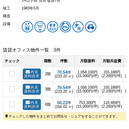
JR山手線
池袋
徒歩7分
竣工
1983年5月
構造
設備
賃貸オフィス物件一覧
3件
チェック
階数
坪数
月額賃料
月額共益費
70.54
内見
1,058,100円
155,188円
坪
2階
(15,000円/坪)
(2,200円/坪)
(1
資料請求
(233.20 ㎡)
70.54
内見
1,058,100円
155,188円
坪
3階
(15,000円/坪)
(2,200円/坪)
(1
資料請求
(233.20 ㎡)
50.22
内見
753,300円
110,484円
坪
6階
(15,000円/坪)
(2,200円/坪)
(
資料請求
(166.02 ㎡)
チェックした物件をまとめてお問合せ・シェアをすることができます。