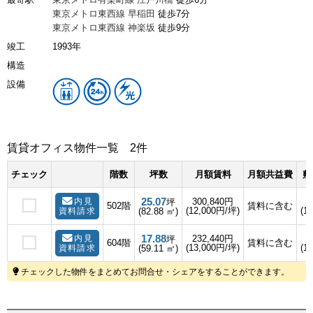
東京メトロ東西線
早稲田
徒歩7分
東京メトロ東西線
神楽坂
徒歩9分
竣工
1993年
構造
設備
賃貸オフィス物件一覧
2件
チェック
階数
坪数
月額賃料
月額共益費
敷
25.07
内見
300,840円
坪
502階
賃料に含む
(12,000円/坪)
(1
資料請求
(82.88 ㎡)
17.88
内見
232,440円
坪
604階
賃料に含む
(13,000円/坪)
(1
資料請求
(59.11 ㎡)
チェックした物件をまとめてお問合せ・シェアをすることができます。