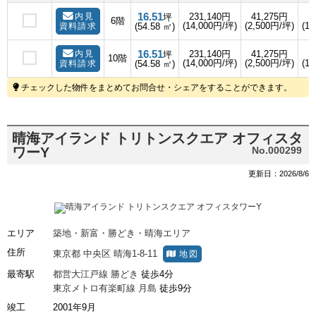
16.51
内見
231,140円
41,275円
坪
6階
(14,000円/坪)
(2,500円/坪)
(1,
資料請求
(54.58 ㎡)
16.51
内見
231,140円
41,275円
坪
10階
(14,000円/坪)
(2,500円/坪)
(1,
資料請求
(54.58 ㎡)
チェックした物件をまとめてお問合せ・シェアをすることができます。
晴海アイランド トリトンスクエア オフィスタ
ワーY
No.000299
更新日：2026/8/6
エリア
築地・新富・勝どき・晴海エリア
住所
東京都
中央区
晴海1-8-11
地図
最寄駅
都営大江戸線
勝どき
徒歩4分
東京メトロ有楽町線
月島
徒歩9分
竣工
2001年9月