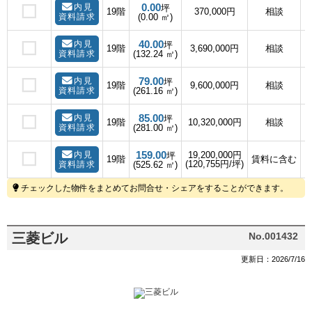
0.00
内見
坪
19階
370,000円
相談
資料請求
(0.00 ㎡)
40.00
内見
坪
19階
3,690,000円
相談
資料請求
(132.24 ㎡)
79.00
内見
坪
19階
9,600,000円
相談
資料請求
(261.16 ㎡)
85.00
内見
坪
19階
10,320,000円
相談
資料請求
(281.00 ㎡)
159.00
内見
19,200,000円
坪
19階
賃料に含む
(120,755円/坪)
資料請求
(525.62 ㎡)
チェックした物件をまとめてお問合せ・シェアをすることができます。
三菱ビル
No.001432
更新日：2026/7/16