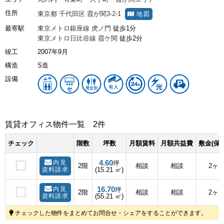
住所
東京都
千代田区
霞が関3-2-1
地図
最寄駅
東京メトロ銀座線
虎ノ門
徒歩1分
東京メトロ日比谷線
霞ケ関
徒歩2分
竣工
2007年9月
構造
S造
設備
賃貸オフィス物件一覧
2件
チェック
階数
坪数
月額賃料
月額共益費
敷金(保
4.60
内見
坪
2階
相談
相談
2ヶ
資料請求
(15.21 ㎡)
16.70
内見
坪
2階
相談
相談
2ヶ
資料請求
(55.21 ㎡)
チェックした物件をまとめてお問合せ・シェアをすることができます。