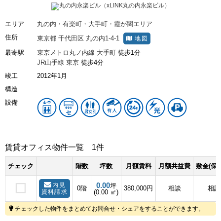
エリア
丸の内・有楽町・大手町・霞が関エリア
住所
東京都
千代田区
丸の内1-4-1
地図
最寄駅
東京メトロ丸ノ内線
大手町
徒歩1分
JR山手線
東京
徒歩4分
竣工
2012年1月
構造
設備
賃貸オフィス物件一覧
1件
チェック
階数
坪数
月額賃料
月額共益費
敷金(保
0.00
内見
坪
0階
380,000円
相談
相談
資料請求
(0.00 ㎡)
チェックした物件をまとめてお問合せ・シェアをすることができます。