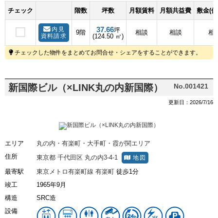
チェック
階数
坪数
月額賃料
月額共益費
敷金(保
37.66
内見
坪
9階
相談
相談
相
資料請求
(124.50 ㎡)
チェックした物件をまとめてお問合せ・シェアをすることができます。
新国際ビル（×LINK丸の内新国際）
No.001421
更新日：2026/7/16
エリア
丸の内・有楽町・大手町・霞が関エリア
住所
東京都
千代田区
丸の内3-4-1
地図
最寄駅
東京メトロ有楽町線
有楽町
徒歩1分
竣工
1965年9月
構造
SRC造
設備