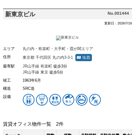
新東京ビル
No.001444
更新日：2026/7/16
エリア
丸の内・有楽町・大手町・霞が関エリア
住所
東京都
千代田区
丸の内3-3-1
地図
最寄駅
JR山手線
有楽町
徒歩3分
JR山手線
東京
徒歩5分
竣工
1963年6月
構造
SRC造
設備
賃貸オフィス物件一覧
2件