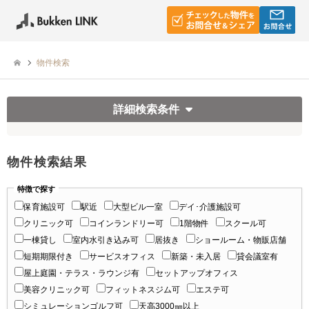
物件検索
詳細検索条件
物件検索結果
特徴で探す
保育施設可
駅近
大型ビル一室
デイ･介護施設可
クリニック可
コインランドリー可
1階物件
スクール可
一棟貸し
室内水引き込み可
居抜き
ショールーム・物販店舗
短期期限付き
サービスオフィス
新築・未入居
貸会議室有
屋上庭園・テラス・ラウンジ有
セットアップオフィス
美容クリニック可
フィットネスジム可
エステ可
シミュレーションゴルフ可
天高3000㎜以上