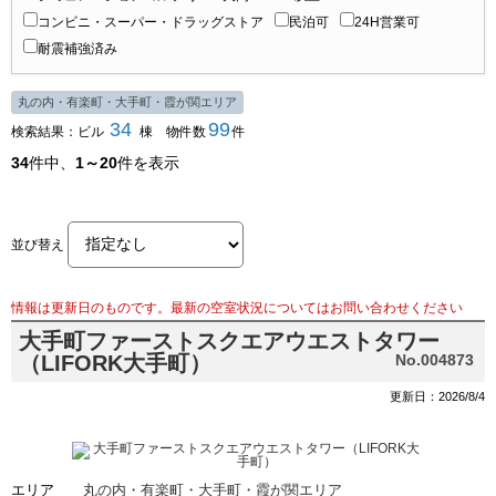
コンビニ・スーパー・ドラッグストア
民泊可
24H営業可
耐震補強済み
丸の内・有楽町・大手町・霞が関エリア
34
99
検索結果：ビル
棟 物件数
件
34
件中、
1～20
件を表示
並び替え
情報は更新日のものです。最新の空室状況についてはお問い合わせください
大手町ファーストスクエアウエストタワー
（LIFORK大手町）
No.004873
更新日：2026/8/4
エリア
丸の内・有楽町・大手町・霞が関エリア