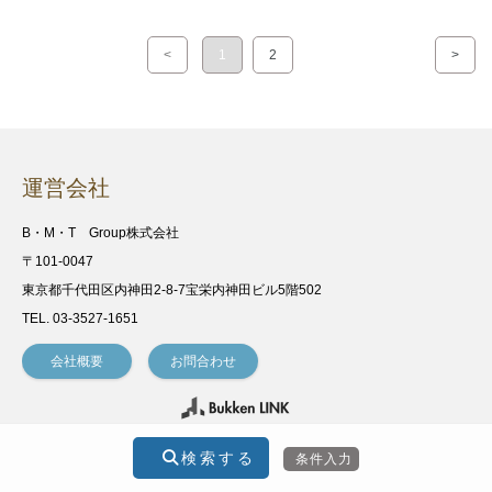
<
1
2
>
運営会社
B・M・T Group株式会社
〒101-0047
東京都千代田区内神田2-8-7宝栄内神田ビル5階502
TEL. 03-3527-1651
会社概要
お問合わせ
RSS
検索する
条件入力