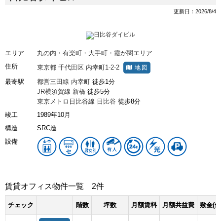
更新日：2026/8/4
エリア
丸の内・有楽町・大手町・霞が関エリア
住所
東京都
千代田区
内幸町1-2-2
地図
最寄駅
都営三田線
内幸町
徒歩1分
JR横須賀線
新橋
徒歩5分
東京メトロ日比谷線
日比谷
徒歩8分
竣工
1989年10月
構造
SRC造
設備
賃貸オフィス物件一覧
2件
チェック
階数
坪数
月額賃料
月額共益費
敷金(保