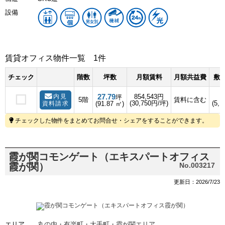
設備
賃貸オフィス物件一覧
1件
チェック
階数
坪数
月額賃料
月額共益費
敷金
27.79
内見
854,543円
坪
5階
賃料に含む
(30,750円/坪)
(5,1
資料請求
(91.87 ㎡)
チェックした物件をまとめてお問合せ・シェアをすることができます。
霞が関コモンゲート（エキスパートオフィス
霞が関）
No.003217
更新日：2026/7/23
エリア
丸の内・有楽町・大手町・霞が関エリア