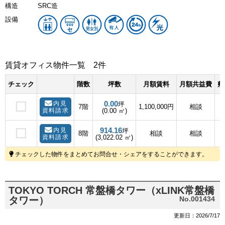
構造
SRC造
設備
賃貸オフィス物件一覧
2件
チェック
階数
坪数
月額賃料
月額共益費
敷
0.00
内見
坪
7階
1,100,000円
相談
資料請求
(0.00 ㎡)
914.16
内見
坪
8階
相談
相談
資料請求
(3,022.02 ㎡)
チェックした物件をまとめてお問合せ・シェアをすることができます。
TOKYO TORCH 常盤橋タワー（xLINK常盤橋
タワー）
No.001434
更新日：2026/7/17