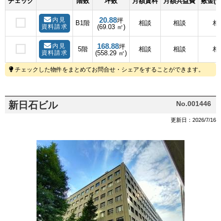
チェック
階数
坪数
月額賃料
月額共益費
敷金(
20.88
内見
坪
B1階
相談
相談
相
資料請求
(69.03 ㎡)
168.88
内見
坪
5階
相談
相談
相
資料請求
(558.29 ㎡)
チェックした物件をまとめてお問合せ・シェアをすることができます。
新日石ビル
No.001446
更新日：2026/7/16