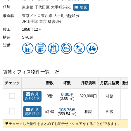
住所
東京都
千代田区
大手町2-2-1
地図
最寄駅
東京メトロ東西線
大手町
徒歩1分
JR山手線
東京
徒歩3分
竣工
1958年12月
構造
SRC造
設備
賃貸オフィス物件一覧
2件
チェック
階数
坪数
月額賃料
月額共益費
敷金
0.00
内見
坪
3階
320,000円
相談
資料請求
(0.00 ㎡)
108.76
内見
坪
5①階
相談
相談
資料請求
(359.54 ㎡)
チェックした物件をまとめてお問合せ・シェアをすることができます。