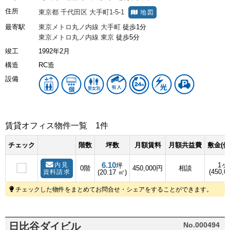
住所
東京都
千代田区
大手町1-5-1
地図
最寄駅
東京メトロ丸ノ内線
大手町
徒歩1分
東京メトロ丸ノ内線
東京
徒歩5分
竣工
1992年2月
構造
RC造
設備
賃貸オフィス物件一覧
1件
チェック
階数
坪数
月額賃料
月額共益費
敷金(保
6.10
内見
1ヶ
坪
0階
450,000円
相談
(450,0
資料請求
(20.17 ㎡)
チェックした物件をまとめてお問合せ・シェアをすることができます。
日比谷ダイビル
No.000494