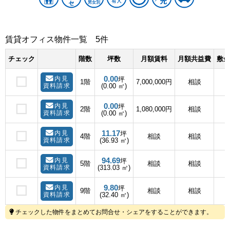
賃貸オフィス物件一覧
5件
チェック
階数
坪数
月額賃料
月額共益費
敷金
0.00
内見
坪
1階
7,000,000円
相談
資料請求
(0.00 ㎡)
0.00
内見
坪
2階
1,080,000円
相談
資料請求
(0.00 ㎡)
11.17
内見
坪
4階
相談
相談
資料請求
(36.93 ㎡)
94.69
内見
坪
5階
相談
相談
資料請求
(313.03 ㎡)
9.80
内見
坪
9階
相談
相談
資料請求
(32.40 ㎡)
チェックした物件をまとめてお問合せ・シェアをすることができます。