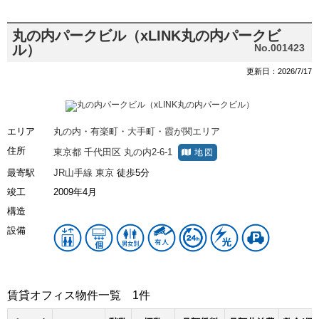
丸の内パークビル（xLINK丸の内パークビ
ル）
No.001423
更新日：2026/7/17
エリア
丸の内・有楽町・大手町・霞が関エリア
住所
東京都
千代田区
丸の内2-6-1
地図
最寄駅
JR山手線
東京
徒歩5分
竣工
2009年4月
構造
設備
賃貸オフィス物件一覧
1件