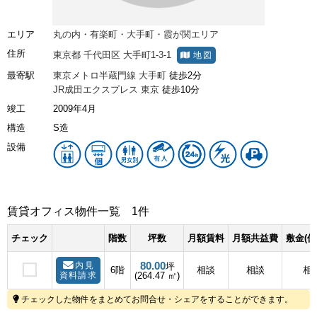
エリア
丸の内・有楽町・大手町・霞が関エリア
住所
東京都
千代田区
大手町1-3-1
地図
最寄駅
東京メトロ半蔵門線
大手町
徒歩2分
JR成田エクスプレス
東京
徒歩10分
竣工
2009年4月
構造
S造
設備
賃貸オフィス物件一覧
1件
チェック
階数
坪数
月額賃料
月額共益費
敷金(保
80.00
内見
坪
6階
相談
相談
相
資料請求
(264.47 ㎡)
チェックした物件をまとめてお問合せ・シェアをすることができます。