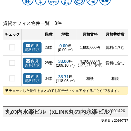
賃貸オフィス物件一覧
3件
チェック
階数
坪数
月額賃料
月額共益費
敷
0.00
内見
坪
28階
1,800,000円
賃料に含む
資料請求
(0.00 ㎡)
33.00
内見
4,200,000円
坪
28階
賃料に含む
(127,273円/坪)
資料請求
(109.10 ㎡)
35.71
内見
坪
34階
相談
相談
資料請求
(118.05 ㎡)
チェックした物件をまとめてお問合せ・シェアをすることができます。
丸の内永楽ビル（xLINK丸の内永楽ビル）
No.001426
更新日：2026/7/17