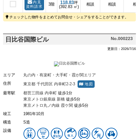
118.83
内見
坪
3階
相談
相談
相
資料請求
(392.83 ㎡)
チェックした物件をまとめてお問合せ・シェアをすることができます。
日比谷国際ビル
No.000223
更新日：2026/7/16
エリア
丸の内・有楽町・大手町・霞が関エリア
住所
東京都
千代田区
内幸町2-2-3
地図
最寄駅
都営三田線
内幸町
徒歩1分
東京メトロ銀座線
新橋
徒歩5分
東京メトロ丸ノ内線
霞ケ関
徒歩5分
竣工
1981年10月
構造
S造
設備