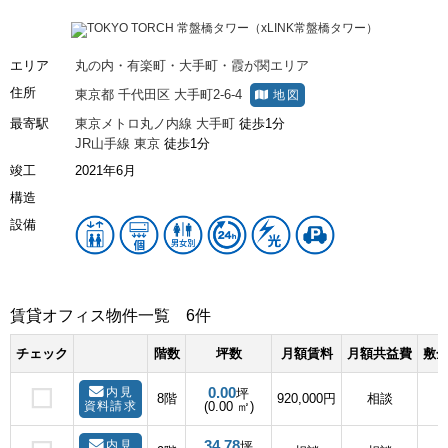
エリア
丸の内・有楽町・大手町・霞が関エリア
住所
東京都
千代田区
大手町2-6-4
地図
最寄駅
東京メトロ丸ノ内線
大手町
徒歩1分
JR山手線
東京
徒歩1分
竣工
2021年6月
構造
設備
賃貸オフィス物件一覧
6件
チェック
階数
坪数
月額賃料
月額共益費
敷金
0.00
内見
坪
8階
920,000円
相談
資料請求
(0.00 ㎡)
34.78
内見
坪