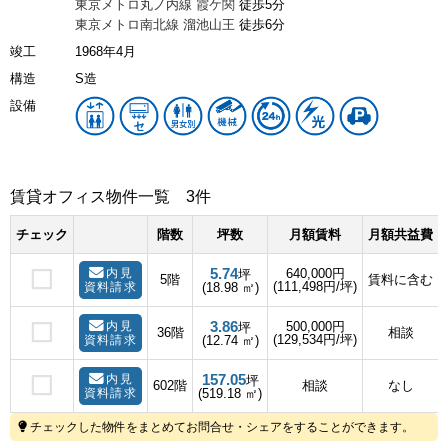
東京メトロ丸ノ内線
霞ケ関
徒歩5分
東京メトロ南北線
溜池山王
徒歩6分
竣工
1968年4月
構造
S造
設備
賃貸オフィス物件一覧
3件
チェック
階数
坪数
月額賃料
月額共益費
5.74
内見
640,000円
坪
5階
賃料に含む
(111,498円/坪)
資料請求
(18.98 ㎡)
3.86
内見
500,000円
坪
36階
相談
(129,534円/坪)
資料請求
(12.74 ㎡)
157.05
内見
坪
602階
相談
なし
資料請求
(519.18 ㎡)
チェックした物件をまとめてお問合せ・シェアをすることができます。