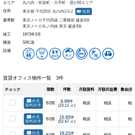
エリア
丸の内・有楽町・大手町・霞が関エリア
住所
東京都
千代田区
丸の内2-5-2
地図
最寄駅
東京メトロ千代田線
二重橋前
徒歩2分
東京メトロ丸ノ内線
東京
徒歩3分
竣工
1973年3月
構造
SRC造
設備
賃貸オフィス物件一覧
3件
チェック
階数
坪数
月額賃料
月額共益費
敷金(保
6.99
内見
坪
B2階
相談
相談
相
資料請求
(23.11 ㎡)
15.93
内見
坪
B1階
相談
相談
相
資料請求
(52.67 ㎡)
19.21
内見
坪
B1階
相談
相談
相