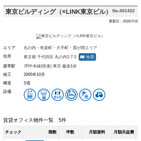
東京ビルディング（×LINK東京ビル）
No.001422
更新日：2026/7/16
エリア
丸の内・有楽町・大手町・霞が関エリア
住所
東京都
千代田区
丸の内2-7-3
地図
最寄駅
JR中央線(快速)
東京
徒歩1分
竣工
2005年10月
構造
S造
設備
賃貸オフィス物件一覧
5件
チェック
階数
坪数
月額賃料
月額共益費
敷