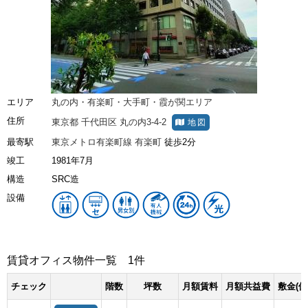
エリア
丸の内・有楽町・大手町・霞が関エリア
住所
東京都
千代田区
丸の内3-4-2
地図
最寄駅
東京メトロ有楽町線
有楽町
徒歩2分
竣工
1981年7月
構造
SRC造
設備
賃貸オフィス物件一覧
1件
チェック
階数
坪数
月額賃料
月額共益費
敷金(保