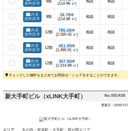
9階
相談
相談
資料請求
(114.98 ㎡)
34.78
内見
坪
9階
相談
相談
資料請求
(114.98 ㎡)
785.00
内見
坪
12階
相談
相談
資料請求
(2,595.05 ㎡)
451.00
内見
坪
12階
相談
相談
資料請求
(1,490.91 ㎡)
307.00
内見
坪
12階
相談
相談
資料請求
(1,014.88 ㎡)
チェックした物件をまとめてお問合せ・シェアをすることができます。
新大手町ビル（xLINK大手町）
No.001438
更新日：2026/7/17
エリア
丸の内・有楽町・大手町・霞が関エリア