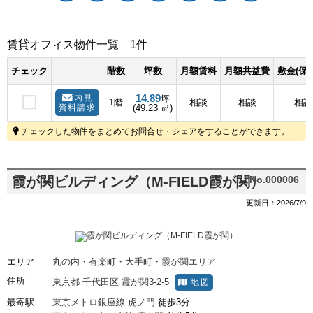
賃貸オフィス物件一覧
1件
チェック
階数
坪数
月額賃料
月額共益費
敷金(保
14.89
内見
坪
1階
相談
相談
相談
資料請求
(49.23 ㎡)
チェックした物件をまとめてお問合せ・シェアをすることができます。
霞が関ビルディング（M-FIELD霞が関）
No.000006
更新日：2026/7/9
エリア
丸の内・有楽町・大手町・霞が関エリア
住所
東京都
千代田区
霞が関3-2-5
地図
最寄駅
東京メトロ銀座線
虎ノ門
徒歩3分