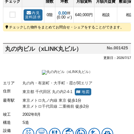
チェック
階数
坪数
月額賃料
月額共益費
敷金(保
0.00
内見
坪
0階
640,000円
相談
相談
資料請求
(0.00 ㎡)
チェックした物件をまとめてお問合せ・シェアをすることができます。
丸の内ビル（xLINK丸ビル）
No.001425
更新日：2026/7/17
エリア
丸の内・有楽町・大手町・霞が関エリア
住所
東京都
千代田区
丸の内2-4-1
地図
最寄駅
東京メトロ丸ノ内線
東京
徒歩1分
東京メトロ千代田線
二重橋前
徒歩2分
竣工
2002年8月
構造
S造
設備