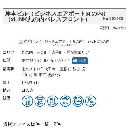
岸本ビル（ビジネスエアポート丸の内）
（xLINK丸の内パレスフロント）
No.001429
更新日：2026/7/17
エリア
丸の内・有楽町・大手町・霞が関エリア
住所
東京都
千代田区
丸の内2-2-1
地図
最寄駅
東京メトロ千代田線
二重橋前
徒歩1分
JR山手線
東京
徒歩4分
竣工
1980年7月
構造
SRC造
設備
賃貸オフィス物件一覧
2件