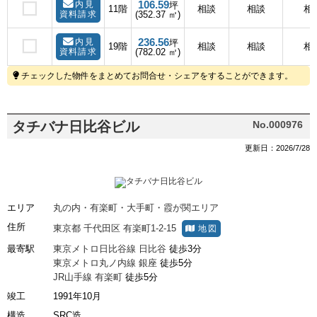
106.59
内見
坪
11階
相談
相談
相
資料請求
(352.37 ㎡)
236.56
内見
坪
19階
相談
相談
相
資料請求
(782.02 ㎡)
チェックした物件をまとめてお問合せ・シェアをすることができます。
タチバナ日比谷ビル
No.000976
更新日：2026/7/28
エリア
丸の内・有楽町・大手町・霞が関エリア
住所
東京都
千代田区
有楽町1-2-15
地図
最寄駅
東京メトロ日比谷線
日比谷
徒歩3分
東京メトロ丸ノ内線
銀座
徒歩5分
JR山手線
有楽町
徒歩5分
竣工
1991年10月
構造
SRC造