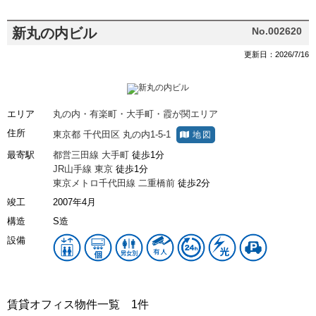
新丸の内ビル
No.002620
更新日：2026/7/16
エリア
丸の内・有楽町・大手町・霞が関エリア
住所
東京都
千代田区
丸の内1-5-1
地図
最寄駅
都営三田線
大手町
徒歩1分
JR山手線
東京
徒歩1分
東京メトロ千代田線
二重橋前
徒歩2分
竣工
2007年4月
構造
S造
設備
賃貸オフィス物件一覧
1件