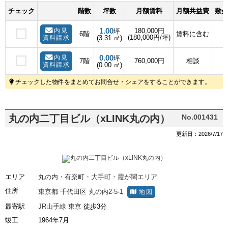
チェック
階数
坪数
月額賃料
月額共益費
敷金
1.00
内見
180,000円
坪
6階
賃料に含む
(180,000円/坪)
資料請求
(3.31 ㎡)
0.00
内見
坪
7階
760,000円
相談
資料請求
(0.00 ㎡)
チェックした物件をまとめてお問合せ・シェアをすることができます。
丸の内二丁目ビル（xLINK丸の内）
No.001431
更新日：2026/7/17
エリア
丸の内・有楽町・大手町・霞が関エリア
住所
東京都
千代田区
丸の内2-5-1
地図
最寄駅
JR山手線
東京
徒歩3分
竣工
1964年7月