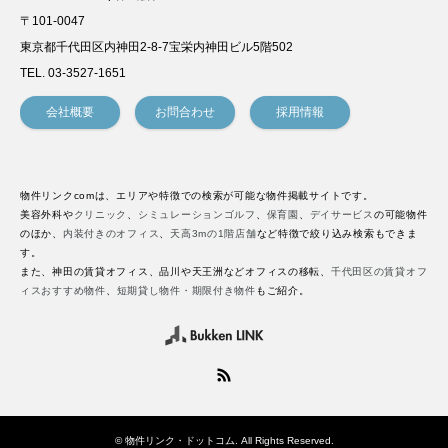
〒101-0047
東京都千代田区内神田2-8-7宝栄内神田ビル5階502
TEL. 03-3527-1651
会社概要
お問合わせ
採用情報
物件リンクcomは、エリアや特徴での検索が可能な物件掲載サイトです。
美容外科や
クリニック
、
シミュレーションゴルフ
、
保育園
、
デイサービス
の可能物件
のほか、
内装付きのオフィス
、
天高3mの1階店舗
など特徴で絞り込み検索もできま
す。
また、神田の賃貸オフィス、品川や天王洲などオフィスの移転、
千代田区の賃貸オフ
ィスおすすめ物件
、
短期貸し物件・期限付き物件
もご紹介。
RSS
©
物件リンク・ドットコム
. All Rights Reserved.