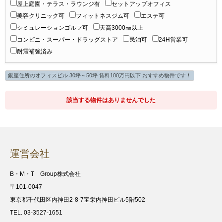
屋上庭園・テラス・ラウンジ有
セットアップオフィス
美容クリニック可
フィットネスジム可
エステ可
シミュレーションゴルフ可
天高3000㎜以上
コンビニ・スーパー・ドラッグストア
民泊可
24H営業可
耐震補強済み
銀座住所のオフィスビル 30坪～50坪 賃料100万円以下 おすすめ物件です！
該当する物件はありませんでした
運営会社
B・M・T Group株式会社
〒101-0047
東京都千代田区内神田2-8-7宝栄内神田ビル5階502
TEL. 03-3527-1651