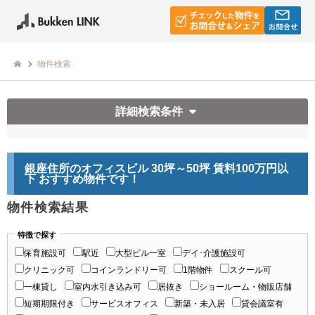
物件検索
詳細検索条件
銀座住所のオフィスビル 30坪～50坪 賃料100万円以
下 おすすめ物件です！
物件検索結果
特徴で探す
保育施設可
駅近
大型ビル一室
デイ･介護施設可
クリニック可
コインランドリー可
1階物件
スクール可
一棟貸し
室内水引き込み可
居抜き
ショールーム・物販店舗
短期期限付き
サービスオフィス
新築・未入居
貸会議室有