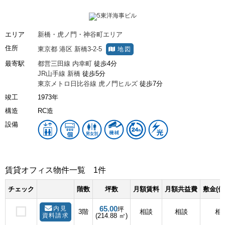
エリア
新橋・虎ノ門・神谷町エリア
住所
東京都
港区
新橋3-2-5
地図
最寄駅
都営三田線
内幸町
徒歩4分
JR山手線
新橋
徒歩5分
東京メトロ日比谷線
虎ノ門ヒルズ
徒歩7分
竣工
1973年
構造
RC造
設備
賃貸オフィス物件一覧
1件
チェック
階数
坪数
月額賃料
月額共益費
敷金(保
65.00
内見
坪
3階
相談
相談
相
資料請求
(214.88 ㎡)