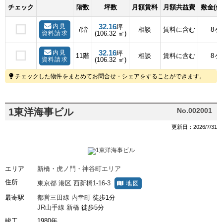
チェック
階数
坪数
月額賃料
月額共益費
敷金(保
32.16
内見
坪
7階
相談
賃料に含む
8ヶ
資料請求
(106.32 ㎡)
32.16
内見
坪
11階
相談
賃料に含む
8ヶ
資料請求
(106.32 ㎡)
チェックした物件をまとめてお問合せ・シェアをすることができます。
1東洋海事ビル
No.002001
更新日：2026/7/31
エリア
新橋・虎ノ門・神谷町エリア
住所
東京都
港区
西新橋1-16-3
地図
最寄駅
都営三田線
内幸町
徒歩1分
JR山手線
新橋
徒歩5分
竣工
1980年