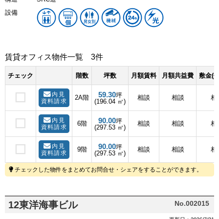
設備
賃貸オフィス物件一覧
3件
チェック
階数
坪数
月額賃料
月額共益費
敷金(
59.30
内見
坪
2A階
相談
相談
相
資料請求
(196.04 ㎡)
90.00
内見
坪
6階
相談
相談
相
資料請求
(297.53 ㎡)
90.00
内見
坪
9階
相談
相談
相
資料請求
(297.53 ㎡)
チェックした物件をまとめてお問合せ・シェアをすることができます。
12東洋海事ビル
No.002015