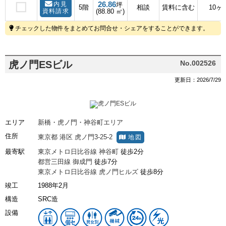
26.86
内見
坪
5階
相談
賃料に含む
10ヶ
資料請求
(88.80 ㎡)
チェックした物件をまとめてお問合せ・シェアをすることができます。
虎ノ門ESビル
No.002526
更新日：2026/7/29
エリア
新橋・虎ノ門・神谷町エリア
住所
東京都
港区
虎ノ門3-25-2
地図
最寄駅
東京メトロ日比谷線
神谷町
徒歩2分
都営三田線
御成門
徒歩7分
東京メトロ日比谷線
虎ノ門ヒルズ
徒歩8分
竣工
1988年2月
構造
SRC造
設備