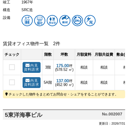
竣工
1967年
構造
SRC造
設備
賃貸オフィス物件一覧
2件
チェック
階数
坪数
月額賃料
月額共益費
敷金(
175.00
内見
坪
3階
相談
相談
相
資料請求
(578.52 ㎡)
137.00
内見
坪
5A階
相談
相談
相
資料請求
(452.90 ㎡)
チェックした物件をまとめてお問合せ・シェアをすることができます。
5東洋海事ビル
No.002007
更新日：2026/7/31