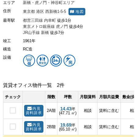
エリア
新橋・虎ノ門・神谷町エリア
住所
東京都
港区
西新橋1-5-5
地図
最寄駅
都営三田線
内幸町
徒歩1分
東京メトロ銀座線
虎ノ門
徒歩4分
JR山手線
新橋
徒歩7分
竣工
1961年
構造
RC造
設備
賃貸オフィス物件一覧
2件
チェック
階数
坪数
月額賃料
月額共益費
敷金(保
14.43
内見
坪
2A階
相談
賃料に含む
相
資料請求
(47.71 ㎡)
19.69
内見
坪
2B階
相談
賃料に含む
相
資料請求
(65.10 ㎡)