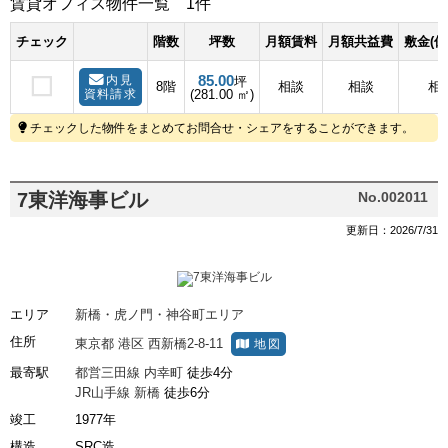
賃貸オフィス物件一覧
1件
チェック
階数
坪数
月額賃料
月額共益費
敷金(保
85.00
内見
坪
8階
相談
相談
相
資料請求
(281.00 ㎡)
チェックした物件をまとめてお問合せ・シェアをすることができます。
7東洋海事ビル
No.002011
更新日：2026/7/31
エリア
新橋・虎ノ門・神谷町エリア
住所
東京都
港区
西新橋2-8-11
地図
最寄駅
都営三田線
内幸町
徒歩4分
JR山手線
新橋
徒歩6分
竣工
1977年
構造
SRC造