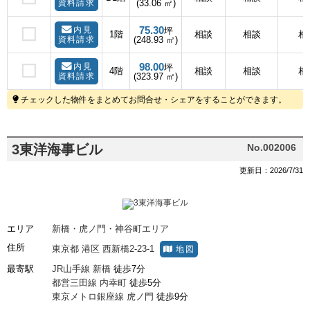
資料請求
(33.06 ㎡)
75.30
内見
坪
1階
相談
相談
相
資料請求
(248.93 ㎡)
98.00
内見
坪
4階
相談
相談
相
資料請求
(323.97 ㎡)
チェックした物件をまとめてお問合せ・シェアをすることができます。
3東洋海事ビル
No.002006
更新日：2026/7/31
エリア
新橋・虎ノ門・神谷町エリア
住所
東京都
港区
西新橋2-23-1
地図
最寄駅
JR山手線
新橋
徒歩7分
都営三田線
内幸町
徒歩5分
東京メトロ銀座線
虎ノ門
徒歩9分