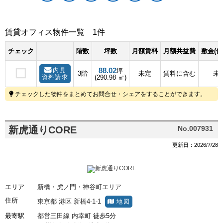
賃貸オフィス物件一覧
1件
チェック
階数
坪数
月額賃料
月額共益費
敷金(保
88.02
内見
坪
3階
未定
賃料に含む
未
資料請求
(290.98 ㎡)
チェックした物件をまとめてお問合せ・シェアをすることができます。
新虎通りCORE
No.007931
更新日：2026/7/28
エリア
新橋・虎ノ門・神谷町エリア
住所
東京都
港区
新橋4-1-1
地図
最寄駅
都営三田線
内幸町
徒歩5分