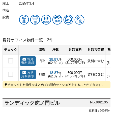
竣工
2025年3月
構造
設備
賃貸オフィス物件一覧
2件
チェック
階数
坪数
月額賃料
月額共益費
敷金
18.87
内見
600,000円
坪
3階
賃料に含む
(31,797円/坪)
(3,
資料請求
(62.39 ㎡)
18.87
内見
600,000円
坪
11階
賃料に含む
(31,797円/坪)
(3,
資料請求
(62.39 ㎡)
チェックした物件をまとめてお問合せ・シェアをすることができます。
ランディック虎ノ門ビル
No.002195
更新日：2026/8/4