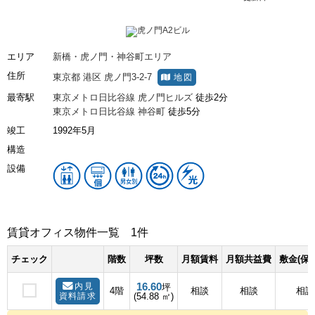
エリア
新橋・虎ノ門・神谷町エリア
住所
東京都
港区
虎ノ門3-2-7
地図
最寄駅
東京メトロ日比谷線
虎ノ門ヒルズ
徒歩2分
東京メトロ日比谷線
神谷町
徒歩5分
竣工
1992年5月
構造
設備
賃貸オフィス物件一覧
1件
チェック
階数
坪数
月額賃料
月額共益費
敷金(保
16.60
内見
坪
4階
相談
相談
相談
資料請求
(54.88 ㎡)