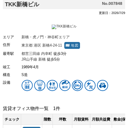
TKK新橋ビル
No.007848
更新日：2026/7/29
エリア
新橋・虎ノ門・神谷町エリア
住所
東京都
港区
新橋4-24-11
地図
最寄駅
都営三田線
内幸町
徒歩3分
JR山手線
新橋
徒歩5分
竣工
1989年4月
構造
S造
設備
賃貸オフィス物件一覧
1件
チェック
階数
坪数
月額賃料
月額共益費
敷金(保