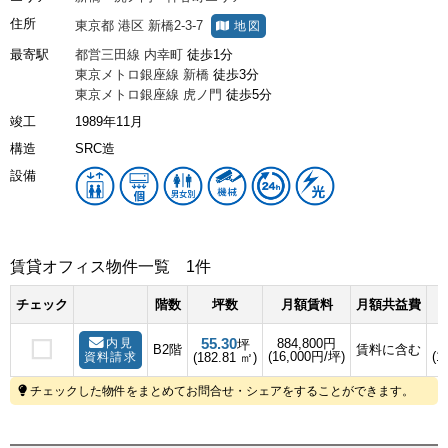
住所
東京都
港区
新橋2-3-7
地図
最寄駅
都営三田線
内幸町
徒歩1分
東京メトロ銀座線
新橋
徒歩3分
東京メトロ銀座線
虎ノ門
徒歩5分
竣工
1989年11月
構造
SRC造
設備
賃貸オフィス物件一覧
1件
チェック
階数
坪数
月額賃料
月額共益費
55.30
内見
884,800円
坪
B2階
賃料に含む
(16,000円/坪)
(1
資料請求
(182.81 ㎡)
チェックした物件をまとめてお問合せ・シェアをすることができます。