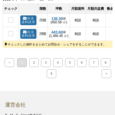
チェック
階数
坪数
月額賃料
月額共益費
敷金(
136.30
内見
坪
25階
相談
相談
資料請求
(450.58 ㎡)
443.60
内見
坪
28階
相談
相談
資料請求
(1,466.45 ㎡)
チェックした物件をまとめてお問合せ・シェアをすることができます。
<
1
2
3
4
5
6
7
8
9
>
運営会社