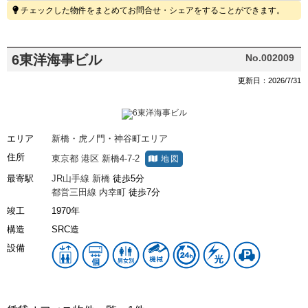
チェックした物件をまとめてお問合せ・シェアをすることができます。
6東洋海事ビル
No.002009
更新日：2026/7/31
エリア
新橋・虎ノ門・神谷町エリア
住所
東京都
港区
新橋4-7-2
地図
最寄駅
JR山手線
新橋
徒歩5分
都営三田線
内幸町
徒歩7分
竣工
1970年
構造
SRC造
設備