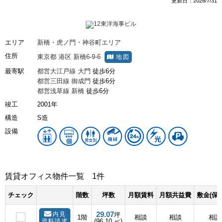
更新日：2026/7/31
エリア
新橋・虎ノ門・神谷町エリア
住所
東京都
港区
新橋6-9-6
地図
最寄駅
都営大江戸線
大門
徒歩6分
都営三田線
御成門
徒歩6分
都営浅草線
新橋
徒歩6分
竣工
2001年
構造
S造
設備
賃貸オフィス物件一覧
1件
チェック
階数
坪数
月額賃料
月額共益費
敷金(保
29.07
内見
坪
1階
相談
相談
相談
資料請求
(96.10 ㎡)