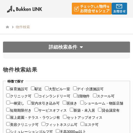
物件検索
詳細検索条件
物件検索結果
特徴で探す
保育施設可
駅近
大型ビル一室
デイ･介護施設可
クリニック可
コインランドリー可
1階物件
スクール可
一棟貸し
室内水引き込み可
居抜き
ショールーム・物販店舗
短期期限付き
サービスオフィス
新築・未入居
貸会議室有
屋上庭園・テラス・ラウンジ有
セットアップオフィス
美容クリニック可
フィットネスジム可
エステ可
シミュレーションゴルフ可
天高3000㎜以上