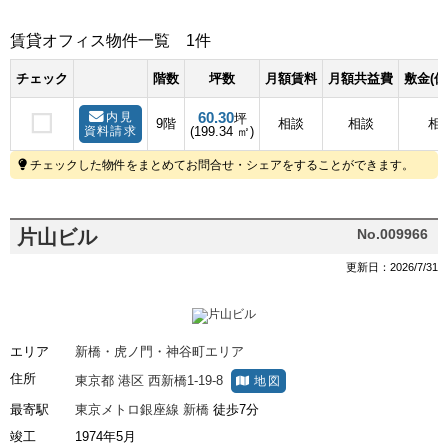
賃貸オフィス物件一覧
1件
チェック
階数
坪数
月額賃料
月額共益費
敷金(保
60.30
内見
坪
9階
相談
相談
相
資料請求
(199.34 ㎡)
チェックした物件をまとめてお問合せ・シェアをすることができます。
片山ビル
No.009966
更新日：2026/7/31
エリア
新橋・虎ノ門・神谷町エリア
住所
東京都
港区
西新橋1-19-8
地図
最寄駅
東京メトロ銀座線
新橋
徒歩7分
竣工
1974年5月