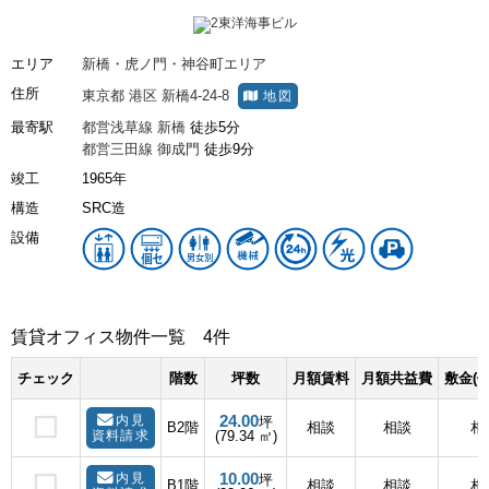
エリア
新橋・虎ノ門・神谷町エリア
住所
東京都
港区
新橋4-24-8
地図
最寄駅
都営浅草線
新橋
徒歩5分
都営三田線
御成門
徒歩9分
竣工
1965年
構造
SRC造
設備
賃貸オフィス物件一覧
4件
チェック
階数
坪数
月額賃料
月額共益費
敷金(
24.00
内見
坪
B2階
相談
相談
相
資料請求
(79.34 ㎡)
10.00
内見
坪
B1階
相談
相談
相