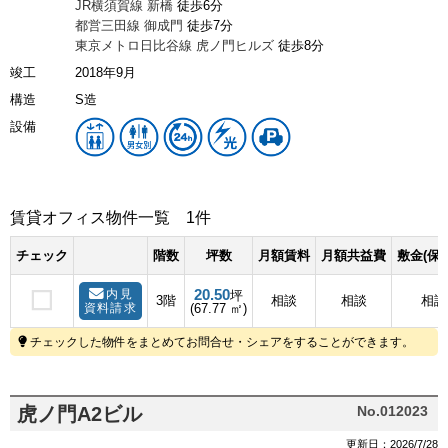
JR横須賀線
新橋
徒歩6分
都営三田線
御成門
徒歩7分
東京メトロ日比谷線
虎ノ門ヒルズ
徒歩8分
竣工
2018年9月
構造
S造
設備
賃貸オフィス物件一覧
1件
チェック
階数
坪数
月額賃料
月額共益費
敷金(保
20.50
内見
坪
3階
相談
相談
相談
資料請求
(67.77 ㎡)
チェックした物件をまとめてお問合せ・シェアをすることができます。
虎ノ門A2ビル
No.012023
更新日：2026/7/28