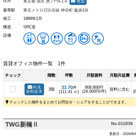
住所
東京都
港区
虎ノ門4-1-9
地図
最寄駅
東京メトロ日比谷線
神谷町
徒歩1分
竣工
1989年2月
構造
SRC造
設備
賃貸オフィス物件一覧
1件
チェック
階数
坪数
月額賃料
月額共益費
敷
33.70
内見
808,800円
坪
3階
賃料に含む
(24,000円/坪)
(6
資料請求
(111.41 ㎡)
チェックした物件をまとめてお問合せ・シェアをすることができます。
TWG新橋Ⅱ
No.011838
更新日：2026/8/4