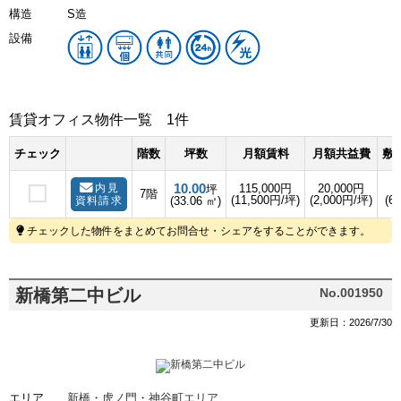
構造
S造
設備
賃貸オフィス物件一覧
1件
チェック
階数
坪数
月額賃料
月額共益費
敷金
10.00
内見
115,000円
20,000円
坪
7階
(11,500円/坪)
(2,000円/坪)
(6
資料請求
(33.06 ㎡)
チェックした物件をまとめてお問合せ・シェアをすることができます。
新橋第二中ビル
No.001950
更新日：2026/7/30
エリア
新橋・虎ノ門・神谷町エリア