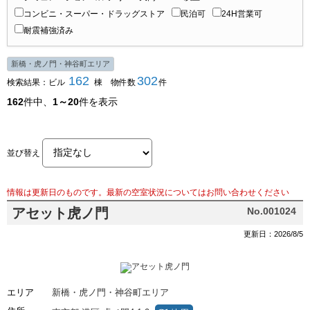
コンビニ・スーパー・ドラッグストア
民泊可
24H営業可
耐震補強済み
新橋・虎ノ門・神谷町エリア
162
302
検索結果：ビル
棟 物件数
件
162
件中、
1～20
件を表示
並び替え
情報は更新日のものです。最新の空室状況についてはお問い合わせください
アセット虎ノ門
No.001024
更新日：2026/8/5
エリア
新橋・虎ノ門・神谷町エリア