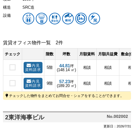
構造
SRC造
設備
賃貸オフィス物件一覧
2件
チェック
階数
坪数
月額賃料
月額共益費
敷金(保
44.81
内見
坪
5階
相談
相談
相
資料請求
(148.14 ㎡)
57.23
内見
坪
9階
相談
相談
相
資料請求
(189.20 ㎡)
チェックした物件をまとめてお問合せ・シェアをすることができます。
2東洋海事ビル
No.002002
更新日：2026/7/31