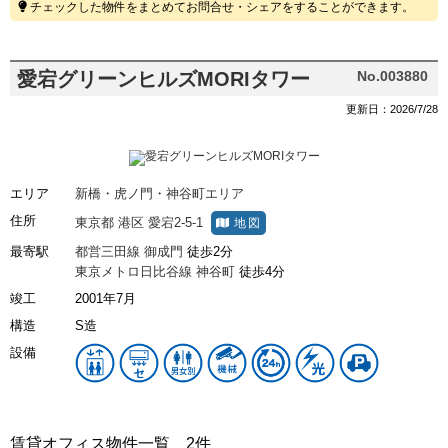
チェックした物件をまとめてお問合せ・シェアをすることができます。
愛宕グリーンヒルズMORIタワー
No.003880
更新日：2026/7/28
エリア
新橋・虎ノ門・神谷町エリア
住所
東京都
港区
愛宕2-5-1
地図
最寄駅
都営三田線
御成門
徒歩2分
東京メトロ日比谷線
神谷町
徒歩4分
竣工
2001年7月
構造
S造
設備
賃貸オフィス物件一覧
2件