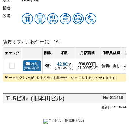
竣工
1989年1月
構造
設備
賃貸オフィス物件一覧
1件
チェック
階数
坪数
月額賃料
月額共益費
敷
42.80
内見
898,800円
坪
8階
賃料に含む
(21,000円/坪)
(1
資料請求
(141.49 ㎡)
チェックした物件をまとめてお問合せ・シェアをすることができます。
Ｔ-5ビル（旧本田ビル）
No.011419
更新日：2026/8/4