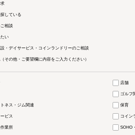
請求
を探している
のご相談
したい
施設・デイサービス・コインランドリーのご相談
他（その他・ご要望欄に内容をご入力ください）
所
店舗
ゴルフ
ットネス・ジム関連
保育
サービス
コイン
・作業所
SOH