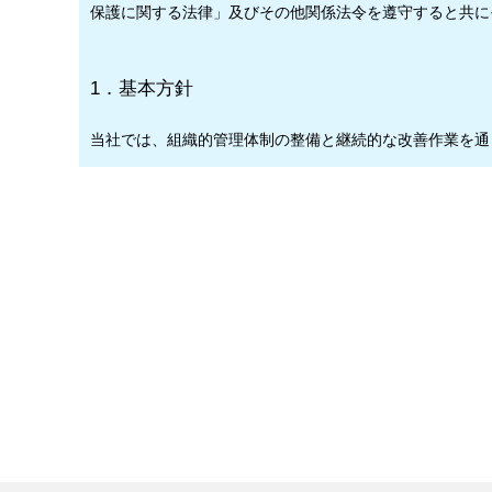
保護に関する法律」及びその他関係法令を遵守すると共に
1．基本方針
当社では、組織的管理体制の整備と継続的な改善作業を通
2.個人情報の収集
当社では、適法かつ公正な手段によりお客様のご承諾を得
当社が収集する個人情報の範囲は、利用目的を達成するた
3.個人情報の利用
当社は、お客様から提供を受ける個人情報の利用目的を下