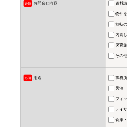
お問合せ内容
資料
物件
移転
内覧
保育
その
用途
事務
民泊
フィ
デイ
倉庫