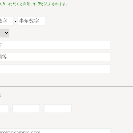
入力いただくと自動で住所が入力されます。
-
可
-
-