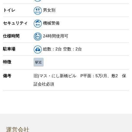
トイレ
男女別
セキュリティ
機械警備
仕様時間
24時間使用可
駐車場
総数：2台 空数：2台
特徴
駅近
備考
旧)マス・にし新橋ビル P平面：5万/月、敷2 保
証会社必須
運営会社